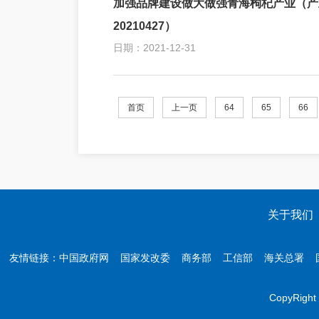
加强品牌建设做大做强青海枸杞产业（产
20210427）
日期：2021-12-31
首页
上一页
64
65
66
关于我们
友情链接：
中国政府网
国家发改委
商务部
工信部
海关总署
CopyR