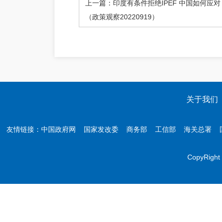
上一篇：印度有条件拒绝IPEF 中国如何应对
（政策观察20220919）
关于我们
友情链接：
中国政府网
国家发改委
商务部
工信部
海关总署
CopyR