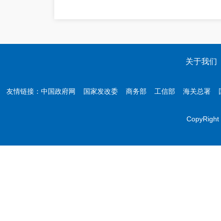
关于我们
友情链接：
中国政府网
国家发改委
商务部
工信部
海关总署
CopyR