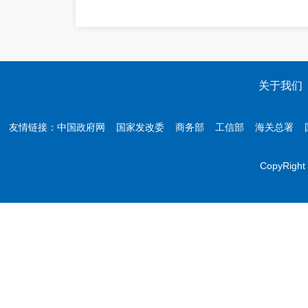
关于我们
友情链接：
中国政府网
国家发改委
商务部
工信部
海关总署
CopyR