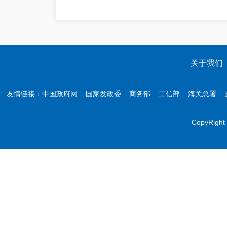
关于我们
友情链接：
中国政府网
国家发改委
商务部
工信部
海关总署
CopyR