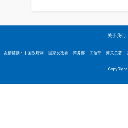
关于我们
友情链接：
中国政府网
国家发改委
商务部
工信部
海关总署
CopyR